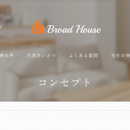
ト
様の声
代表あいさつ
よくある質問
当社の
戸建て
コンセプト
マンショ
土地
相続