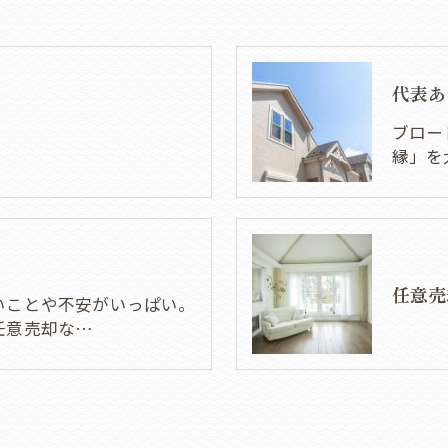
代表あ
ブロー
縁」を
任意売
いことや不安がいっぱい。
任意売却な…