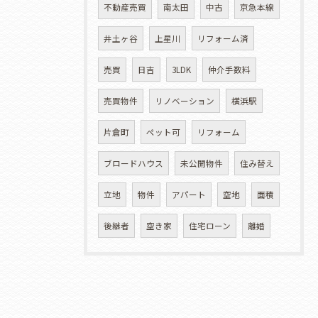
不動産売買
南太田
中古
京急本線
井土ヶ谷
上星川
リフォーム済
売買
日吉
3LDK
仲介手数料
売買物件
リノベーション
横浜駅
片倉町
ペット可
リフォーム
ブロードハウス
未公開物件
住み替え
立地
物件
アパート
空地
面積
後継者
空き家
住宅ローン
離婚